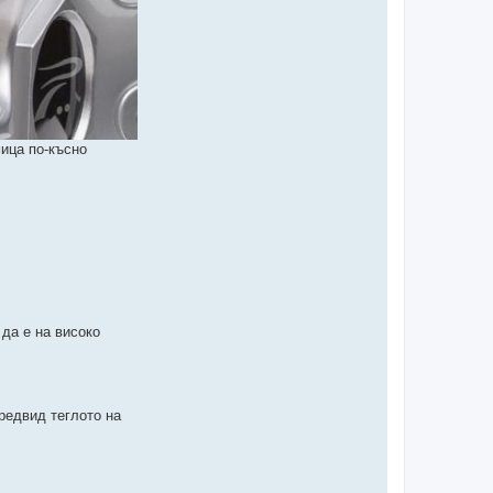
мица по-късно
да е на високо
редвид теглото на