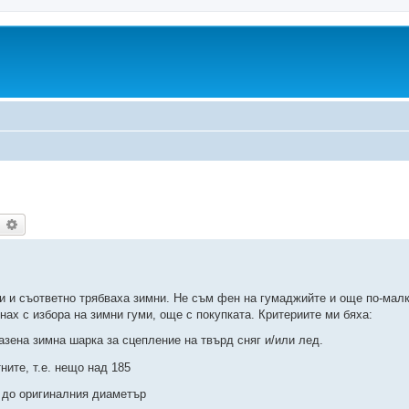
earch
Advanced search
ми и съответно трябваха зимни. Не съм фен на гумаджийте и още по-малк
нах с избора на зимни гуми, още с покупката. Критериите ми бяха:
зразена зимна шарка за сцепление на твърд сняг и/или лед.
ните, т.е. нещо над 185
о до оригиналния диаметър