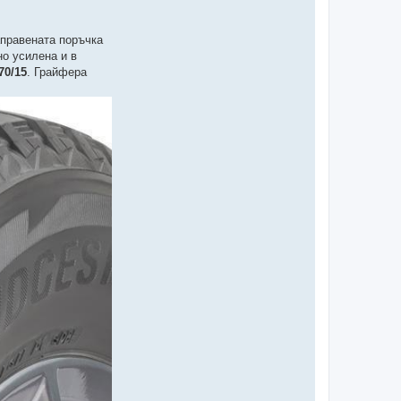
аправената поръчка
но усилена и в
70/15
. Грайфера