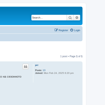
Search
Advanced search
Register
Login
1 post • Page
1
of
1
prr
Posts:
13
Joined:
Mon Feb 24, 2025 6:20 pm
о на сезонното