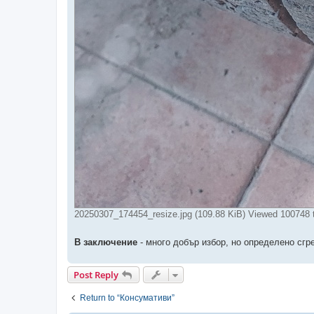
20250307_174454_resize.jpg (109.88 KiB) Viewed 100748 
В заключение
- много добър избор, но определено сгр
Post Reply
Return to “Консумативи”