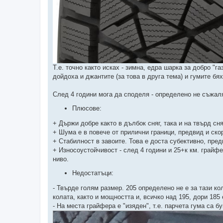
Т.е. точно както исках - зимна, едра шарка за добро "г
дойдоха и джантите (за това в друга тема) и гумите бя
След 4 години мога да споделя - определено не съжал
Плюсове:
+ Държи добре както в дълбок сняг, така и на твърд сня
+ Шума е в повече от прилични граници, предвид и ско
+ Стабилност в завоите. Това е доста субективно, пре
+ Износоустойчивост - след 4 години и 25+к км. грайф
ниво.
Недостатъци:
- Твърде голям размер. 205 определено не е за тази к
колата, както и мощността и, всичко над 195, дори 185
- На места грайфера е "изяден", т.е. парчета гума са б