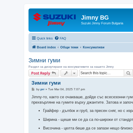
Jimny BG
Suzuki Jimny Forum Bulgaria
Quick links
FAQ
Board index
Общи теми
Консумативи
Зимни гуми
Раздел за дискутиране на консумативите за нашето Jimny
S
Post Reply
Зимни гуми
P
by
prr
»
Tue Mar 04, 2025 7:07 pm
o
s
Jimny-то, както се очакваше, дойде със всесезонни гу
t
прехвърляне на гумите върху джантите. Затова и започ
Грайфер - дълбок и груб, за пресен сняг, но с и
Ширина - щеше ми се да са по-широки от стандрт
Височина - целта беше да се запази нещо близк