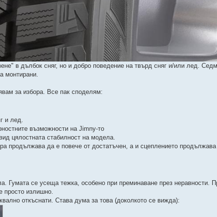
азене" в дълбок сняг, но и добро поведение на твърд сняг и/или лед. Сед
ха монтирани.
явам за избора. Все пак споделям:
г и лед.
рностните възможности на Jimny-то
двид цялостната стабилност на модела.
ера продължава да е повече от достатъчен, а и сцеплението продължава 
ола. Гумата се усеща тежка, особено при преминаване през неравности. П
 е просто излишно.
уквално откъснати. Става дума за това (доколкото се вижда):