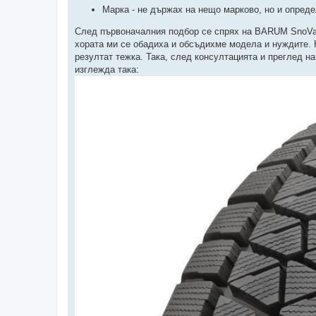
Марка - не държах на нещо марково, но и опреде
След първоначалния подбор се спрях на BARUM SnoVan
хората ми се обадиха и обсъдихме модела и нуждите. К
резултат тежка. Така, след консултацията и преглед н
изглежда така: