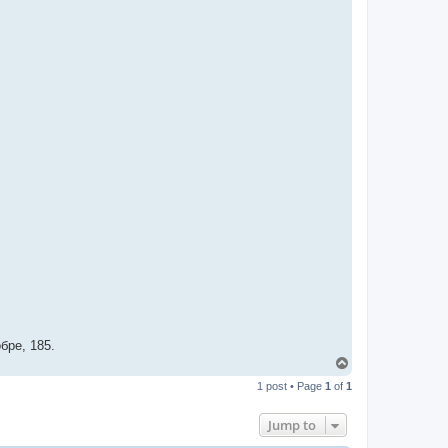
бре, 185.
T
o
1 post • Page
1
of
1
p
Jump to