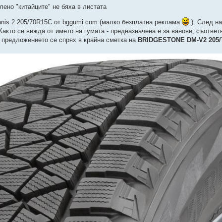
лено "китайците" не бяха в листата
is 2 205/70R15C от bggumi.com (малко безплатна реклама
). След н
акто се вижда от името на гумата - предназначена е за ванове, съответ
а предложението се спрях в крайна сметка на
BRIDGESTONE DM-V2 205/