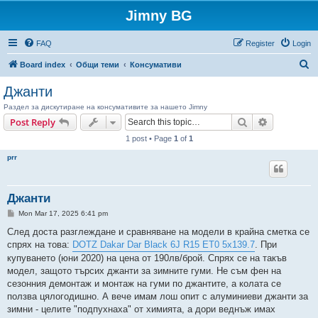
Jimny BG
FAQ
Register
Login
S
Board index
Общи теми
Консумативи
e
Джанти
a
Раздел за дискутиране на консумативите за нашето Jimny
r
Search
Advanced s
Post Reply
c
1 post • Page
1
of
1
h
prr
Джанти
P
Mon Mar 17, 2025 6:41 pm
o
s
След доста разглеждане и сравняване на модели в крайна сметка се
t
спрях на това:
DOTZ Dakar Dar Black 6J R15 ET0 5x139.7
. При
купуването (юни 2020) на цена от 190лв/брой. Спрях се на такъв
модел, защото търсих джанти за зимните гуми. Не съм фен на
сезонния демонтаж и монтаж на гуми по джантите, а колата се
ползва цялогодишно. А вече имам лош опит с алуминиеви джанти за
зимни - целите "подпухнаха" от химията, а дори веднъж имах