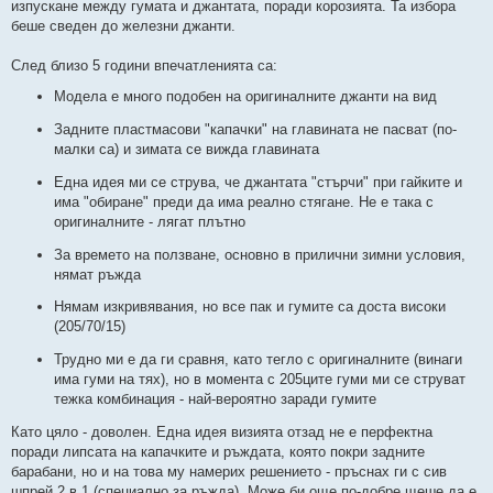
изпускане между гумата и джантата, поради корозията. Та избора
беше сведен до железни джанти.
След близо 5 години впечатленията са:
Модела е много подобен на оригиналните джанти на вид
Задните пластмасови "капачки" на главината не пасват (по-
малки са) и зимата се вижда главината
Една идея ми се струва, че джантата "стърчи" при гайките и
има "обиране" преди да има реално стягане. Не е така с
оригиналните - лягат плътно
За времето на ползване, основно в прилични зимни условия,
нямат ръжда
Нямам изкривявания, но все пак и гумите са доста високи
(205/70/15)
Трудно ми е да ги сравня, като тегло с оригиналните (винаги
има гуми на тях), но в момента с 205ците гуми ми се струват
тежка комбинация - най-вероятно заради гумите
Като цяло - доволен. Една идея визията отзад не е перфектна
поради липсата на капачките и ръждата, която покри задните
барабани, но и на това му намерих решението - пръснах ги с сив
шпрей 2 в 1 (специално за ръжда). Може би още по-добре щеше да е